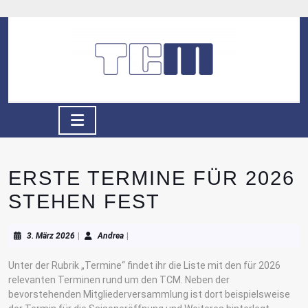
Skip
to
content
Skip
to
content
Open
Button
ERSTE TERMINE FÜR 2026
STEHEN FEST
3.
Andrea
3. März 2026
|
Andrea
|
März
2026
Unter der Rubrik „Termine“ findet ihr die Liste mit den für 2026
relevanten Terminen rund um den TCM. Neben der
bevorstehenden Mitgliederversammlung ist dort beispielsweise