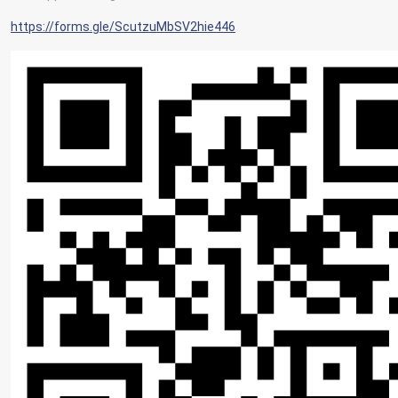
https://forms.gle/ScutzuMbSV2hie446