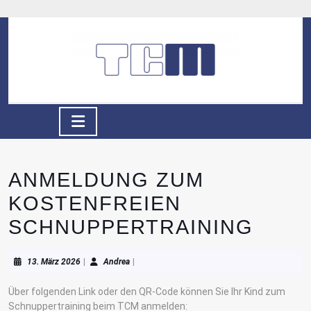
Skip
to
content
Skip
to
content
Open
Button
ANMELDUNG ZUM
KOSTENFREIEN
SCHNUPPERTRAINING
13.
Andrea
13. März 2026
|
Andrea
|
März
2026
Über folgenden Link oder den QR-Code können Sie Ihr Kind zum
Schnuppertraining beim TCM anmelden: